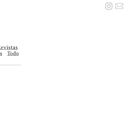
︎
︎
evistas
s
Todo